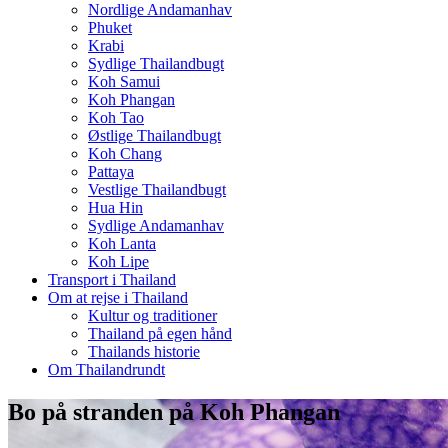
Nordlige Andamanhav
Phuket
Krabi
Sydlige Thailandbugt
Koh Samui
Koh Phangan
Koh Tao
Østlige Thailandbugt
Koh Chang
Pattaya
Vestlige Thailandbugt
Hua Hin
Sydlige Andamanhav
Koh Lanta
Koh Lipe
Transport i Thailand
Om at rejse i Thailand
Kultur og traditioner
Thailand på egen hånd
Thailands historie
Om Thailandrundt
Bo på stranden på Koh Phangan