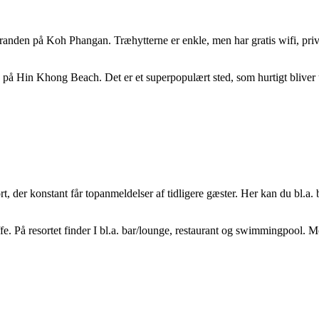
randen på Koh Phangan. Træhytterne er enkle, men har gratis wifi, pr
 Hin Khong Beach. Det er et superpopulært sted, som hurtigt bliver u
r konstant får topanmeldelser af tidligere gæster. Her kan du bl.a. bo i
affe. På resortet finder I bl.a. bar/lounge, restaurant og swimmingpool.