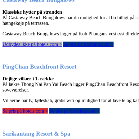
Klassiske hytter på stranden
På Castaway Beach Bungalows har du mulighed for at bo billigt på st
hængekøje på terrassen.
Castaway Beach Bungalows ligger på Koh Phangans vestkyst direkte på
Udbydes ikke på hotels.com >
Se pris på booking.com >
PingChan Beachfront Resort
Dejlige villaer i 1. række
På lækre Thong Nai Pan Yai Beach ligger PingChan Beachfront Resort, de
soveværelser.
Villaerne har tv, køleskab, gratis wifi og mulighed for at lave te og k
Se pris på hotels.com >
Se pris på booking.com >
Sarikantang Resort & Spa