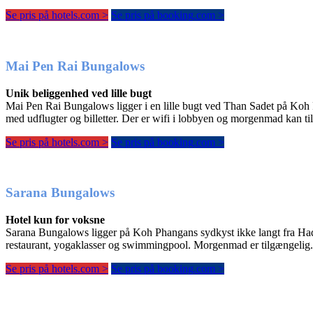
Se pris på hotels.com >
Se pris på booking.com >
Mai Pen Rai Bungalows
Unik beliggenhed ved lille bugt
Mai Pen Rai Bungalows ligger i en lille bugt ved Than Sadet på Koh Ph
med udflugter og billetter. Der er wifi i lobbyen og morgenmad kan ti
Se pris på hotels.com >
Se pris på booking.com >
Sarana Bungalows
Hotel kun for voksne
Sarana Bungalows ligger på Koh Phangans sydkyst ikke langt fra Had Ri
restaurant, yogaklasser og swimmingpool. Morgenmad er tilgængelig. Ho
Se pris på hotels.com >
Se pris på booking.com >