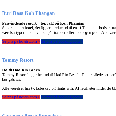
Buri Rasa Koh Phangan
Prisvindende resort – topvalg på Koh Phangan
Superlækkert hotel, der ligger direkte ud til en af Thailands bedste str
værelsestyper – bl.a. villaer på stranden eller med egen pool. Alle være
Se pris på hotels.com >
Se pris på booking.com >
Tommy Resort
Ud til Had Rin Beach
Tommy Resort ligger helt ud til Had Rin Beach. Det er således et perfek
bungalows.
Alle værelser har tv, køleskab og gratis wifi. Af faciliteter finder d
Se pris på hotels.com >
Se pris på booking.com >
Castaway Beach Bungalows