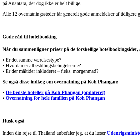
på Anantara, der dog ikke er helt billige.
Alle 12 overnatningssteder får generelt gode anmeldelser af tidligere 
Gode råd til hotelbooking
Når du sammenligner priser på de forskellige hotelbookingsider,
• Er det samme værelsestype?
• Hvordan er afbestillingsbetingelserne?
• Er der måltider inkluderet – f.eks. morgenmad?
Se også disse indlæg om overnatning på Koh Phangan:
•
De bedste hoteller på Koh Phangan (opdateret)
•
Overnatning for hele familien på Koh Phangan
Husk også
Inden din rejse til Thailand anbefaler jeg, at du læser
Udenrigsministe