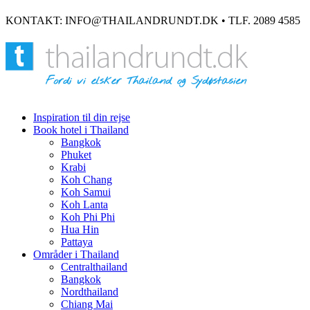
KONTAKT: INFO@THAILANDRUNDT.DK • TLF. 2089 4585
Inspiration til din rejse
Book hotel i Thailand
Bangkok
Phuket
Krabi
Koh Chang
Koh Samui
Koh Lanta
Koh Phi Phi
Hua Hin
Pattaya
Områder i Thailand
Centralthailand
Bangkok
Nordthailand
Chiang Mai