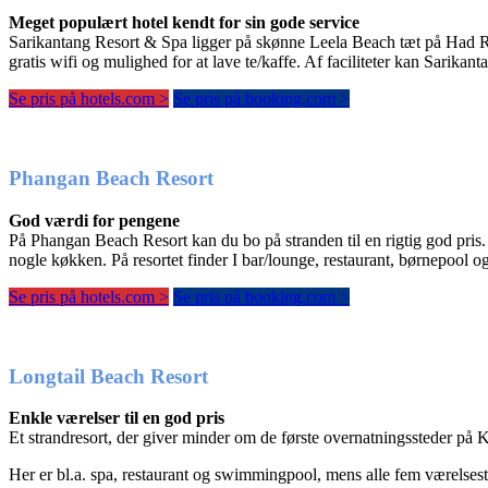
Meget populært hotel kendt for sin gode service
Sarikantang Resort & Spa ligger på skønne Leela Beach tæt på Had Rin
gratis wifi og mulighed for at lave te/kaffe. Af faciliteter kan Sarikan
Se pris på hotels.com >
Se pris på booking.com >
Phangan Beach Resort
God værdi for pengene
På Phangan Beach Resort kan du bo på stranden til en rigtig god pris. H
nogle køkken. På resortet finder I bar/lounge, restaurant, børnepool
Se pris på hotels.com >
Se pris på booking.com >
Longtail Beach Resort
Enkle værelser til en god pris
Et strandresort, der giver minder om de første overnatningssteder på K
Her er bl.a. spa, restaurant og swimmingpool, mens alle fem værelsesty