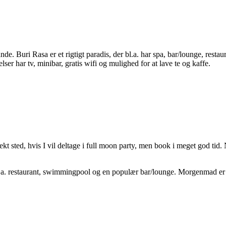
ande. Buri Rasa er et rigtigt paradis, der bl.a. har spa, bar/lounge, rest
lser har tv, minibar, gratis wifi og mulighed for at lave te og kaffe.
t sted, hvis I vil deltage i full moon party, men book i meget god tid. 
u bl.a. restaurant, swimmingpool og en populær bar/lounge. Morgenmad er