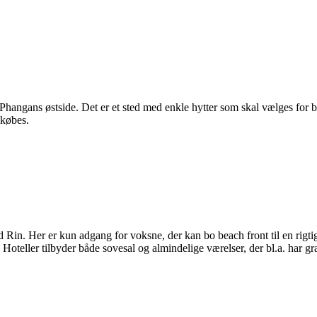
angans østside. Det er et sted med enkle hytter som skal vælges for be
lkøbes.
n. Her er kun adgang for voksne, der kan bo beach front til en rigtig 
teller tilbyder både sovesal og almindelige værelser, der bl.a. har grat