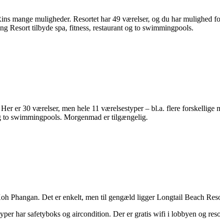
s mange muligheder. Resortet har 49 værelser, og du har mulighed for 
tang Resort tilbyde spa, fitness, restaurant og to swimmingpools.
er er 30 værelser, men hele 11 værelsestyper – bl.a. flere forskellige m
 og to swimmingpools. Morgenmad er tilgængelig.
oh Phangan. Det er enkelt, men til gengæld ligger Longtail Beach Resort
per har safetyboks og aircondition. Der er gratis wifi i lobbyen og reso