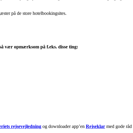
gæster på de store hotelbookingsites.
 så vær opmærksom på f.eks. disse ting:
riets rejsevejledning
og downloader app’en
Rejseklar
med gode råd o