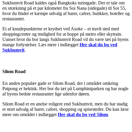
Sukhumvit Road kaldes også Bangkoks turistgade. Der er tale om
en strækning på et par kilometer fra Soi Nana (sidegade) til Soi 55,
hvor du finder et kæmpe udvalg af barer, cafeer, butikker, hoteller og
restauranter.
Et af knudepunkterne er krydset ved Asoke – et travlt sted med
shoppingcentre og mulighed for at hoppe på metro eller skytrain.
Uanset hvor du bor langs Sukhumvit Road vil du være tæt på byens
mange forlystelser. Læs mere i indlægget
Her skal du bo ved
Sukhumvit
.
Silom Road
En anden populær gade er Silom Road, der i området omkring
Patpong er hektisk. Her bor du tæt på Lumphiniparken og har nogle
af byens bedste restauranter lige udenfor døren.
Silom Road er en anelse roligere end Sukhumvit, men du har stadig
et stort udvalg af barer, cafeer, shopping og spisesteder. Du kan læse
mere om området i indlægget
Her skal du bo ved Silom
.