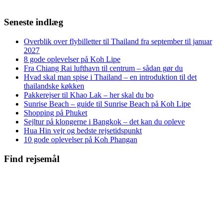
Seneste indlæg
Overblik over flybilletter til Thailand fra september til januar
2027
8 gode oplevelser på Koh Lipe
Fra Chiang Rai lufthavn til centrum – sådan gør du
Hvad skal man spise i Thailand – en introduktion til det
thailandske køkken
Pakkerejser til Khao Lak – her skal du bo
Sunrise Beach – guide til Sunrise Beach på Koh Lipe
Shopping på Phuket
Sejltur på klongerne i Bangkok – det kan du opleve
Hua Hin vejr og bedste rejsetidspunkt
10 gode oplevelser på Koh Phangan
Find rejsemål