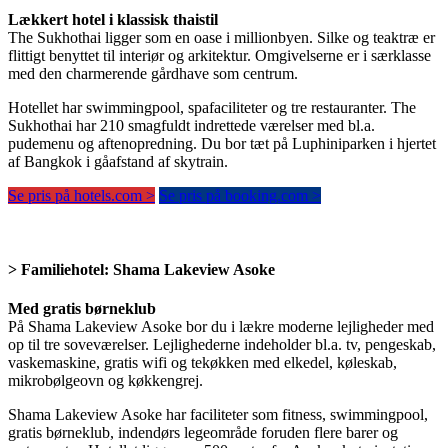
Lækkert hotel i klassisk thaistil
The Sukhothai ligger som en oase i millionbyen. Silke og teaktræ er
flittigt benyttet til interiør og arkitektur. Omgivelserne er i særklasse
med den charmerende gårdhave som centrum.
Hotellet har swimmingpool, spafaciliteter og tre restauranter. The
Sukhothai har 210 smagfuldt indrettede værelser med bl.a.
pudemenu og aftenopredning. Du bor tæt på Luphiniparken i hjertet
af Bangkok i gåafstand af skytrain.
Se pris på hotels.com >
Se pris på booking.com >
> Familiehotel:
Shama Lakeview Asoke
Med gratis børneklub
På Shama Lakeview Asoke bor du i lækre moderne lejligheder med
op til tre soveværelser. Lejlighederne indeholder bl.a. tv, pengeskab,
vaskemaskine, gratis wifi og tekøkken med elkedel, køleskab,
mikrobølgeovn og køkkengrej.
Shama Lakeview Asoke har faciliteter som fitness, swimmingpool,
gratis børneklub, indendørs legeområde foruden flere barer og