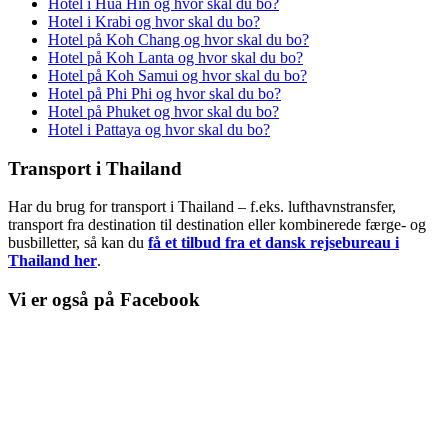
Hotel i Hua Hin og hvor skal du bo?
Hotel i Krabi og hvor skal du bo?
Hotel på Koh Chang og hvor skal du bo?
Hotel på Koh Lanta og hvor skal du bo?
Hotel på Koh Samui og hvor skal du bo?
Hotel på Phi Phi og hvor skal du bo?
Hotel på Phuket og hvor skal du bo?
Hotel i Pattaya og hvor skal du bo?
Transport i Thailand
Har du brug for transport i Thailand – f.eks. lufthavnstransfer,
transport fra destination til destination eller kombinerede færge- og
busbilletter, så kan du
få et tilbud fra et dansk rejsebureau i
Thailand her
.
Vi er også på Facebook