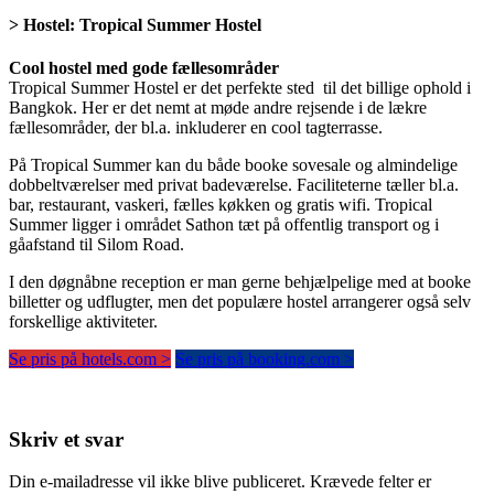
> Hostel:
Tropical Summer Hostel
Cool hostel med gode fællesområder
Tropical Summer Hostel er det perfekte sted til det billige ophold i
Bangkok. Her er det nemt at møde andre rejsende i de lækre
fællesområder, der bl.a. inkluderer en cool tagterrasse.
På Tropical Summer kan du både booke sovesale og almindelige
dobbeltværelser med privat badeværelse. Faciliteterne tæller bl.a.
bar, restaurant, vaskeri, fælles køkken og gratis wifi. Tropical
Summer ligger i området Sathon tæt på offentlig transport og i
gåafstand til Silom Road.
I den døgnåbne reception er man gerne behjælpelige med at booke
billetter og udflugter, men det populære hostel arrangerer også selv
forskellige aktiviteter.
Se pris på hotels.com >
Se pris på booking.com >
Skriv et svar
Din e-mailadresse vil ikke blive publiceret.
Krævede felter er