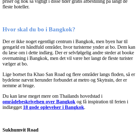
priser og nok så vigtigt i disse tider gratis afbestilling på langt de
fleste hoteller.
Hvor skal du bo i Bangkok?
Der er ikke noget egentligt centrum i Bangkok, men byen har til
gengæld en håndfuld områder, hvor turisterne ynder at bo. Dem kan
du læse om i dette indlæg. Der er selvfølgelig andre steder at booke
overnatning i Bangkok, men det vil være her langt de fleste turister
vælger at bo.
Lige bortset fra Khao San Road og flere områder langs floden, så er
bydelene nævnt herunder forbundet at metro og Skytrain, der er
nemme at bruge.
Du kan læse meget mere om Thailands hovedstad i
områdebeskrivelsen over Bangkok
og få inspiration til ferien i
indlægget
18 gode oplevelser i Bangkok
.
Sukhumvit Road