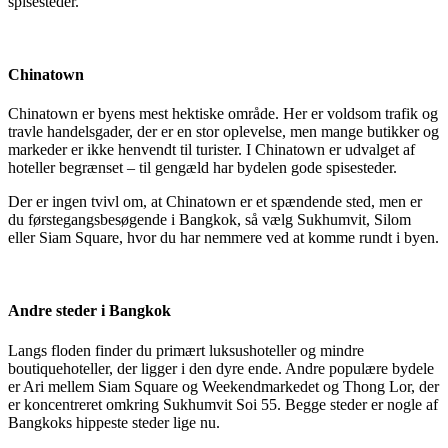
spisesteder.
Chinatown
Chinatown er byens mest hektiske område. Her er voldsom trafik og
travle handelsgader, der er en stor oplevelse, men mange butikker og
markeder er ikke henvendt til turister. I Chinatown er udvalget af
hoteller begrænset – til gengæld har bydelen gode spisesteder.
Der er ingen tvivl om, at Chinatown er et spændende sted, men er
du førstegangsbesøgende i Bangkok, så vælg Sukhumvit, Silom
eller Siam Square, hvor du har nemmere ved at komme rundt i byen.
Andre steder i Bangkok
Langs floden finder du primært luksushoteller og mindre
boutiquehoteller, der ligger i den dyre ende. Andre populære bydele
er Ari mellem Siam Square og Weekendmarkedet og Thong Lor, der
er koncentreret omkring Sukhumvit Soi 55. Begge steder er nogle af
Bangkoks hippeste steder lige nu.