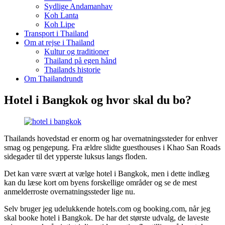
Sydlige Andamanhav
Koh Lanta
Koh Lipe
Transport i Thailand
Om at rejse i Thailand
Kultur og traditioner
Thailand på egen hånd
Thailands historie
Om Thailandrundt
Hotel i Bangkok og hvor skal du bo?
Thailands hovedstad er enorm og har overnatningssteder for enhver
smag og pengepung. Fra ældre slidte guesthouses i Khao San Roads
sidegader til det ypperste luksus langs floden.
Det kan være svært at vælge hotel i Bangkok, men i dette indlæg
kan du læse kort om byens forskellige områder og se de mest
anmelderroste overnatningssteder lige nu.
Selv bruger jeg udelukkende hotels.com og booking.com, når jeg
skal booke hotel i Bangkok. De har det største udvalg, de laveste