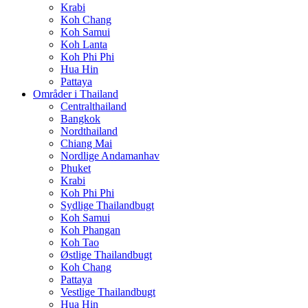
Krabi
Koh Chang
Koh Samui
Koh Lanta
Koh Phi Phi
Hua Hin
Pattaya
Områder i Thailand
Centralthailand
Bangkok
Nordthailand
Chiang Mai
Nordlige Andamanhav
Phuket
Krabi
Koh Phi Phi
Sydlige Thailandbugt
Koh Samui
Koh Phangan
Koh Tao
Østlige Thailandbugt
Koh Chang
Pattaya
Vestlige Thailandbugt
Hua Hin