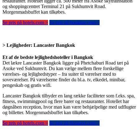
restauranter. Hotellet ligger ca. 500 meter fra Asoke skytrainstation
og shoppingcentret Terminal 21 på Sukhumvit Road.
Morgenmadsbuffet kan tilkøbes.
Se pris på hotels.com >
Se pris på booking.com >
>
Lejligheder:
Lancaster Bangkok
Et af de bedste lejlighedshoteller i Bangkok
Det lækre Lancaster Bangkok ligger på Phetchaburi Road tæt på
Asoke ved Sukhumvit. Du kan vælge mellem flere forskellige
værelses- og lejlighedstyper – fra suiter til værelser med to
soveværelser. På værelserne finder du bl.a. tv, elkedel, minibar,
pengeskab og gratis wifi.
Lancaster Bangkok tilbyder en lang række faciliteter som f.eks. spa,
fitness, swimmingpool og flere barer og restauranter. Hotellet har
døgnåben reception, hvor man kan være behjælpelige med udflugter
og billetter. Morgenmadsbuffet kan tilkøbes.
Se pris på hotels.com >
Se pris på booking.com >