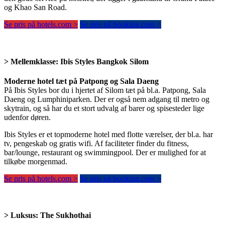
og Khao San Road.
Se pris på hotels.com >
Se pris på booking.com >
> Mellemklasse:
Ibis Styles Bangkok Silom
Moderne hotel tæt på Patpong og Sala Daeng
På Ibis Styles bor du i hjertet af Silom tæt på bl.a. Patpong, Sala
Daeng og Lumphiniparken. Der er også nem adgang til metro og
skytrain, og så har du et stort udvalg af barer og spisesteder lige
udenfor døren.
Ibis Styles er et topmoderne hotel med flotte værelser, der bl.a. har
tv, pengeskab og gratis wifi. Af faciliteter finder du fitness,
bar/lounge, restaurant og swimmingpool. Der er mulighed for at
tilkøbe morgenmad.
Se pris på hotels.com >
Se pris på booking.com >
> Luksus:
The Sukhothai