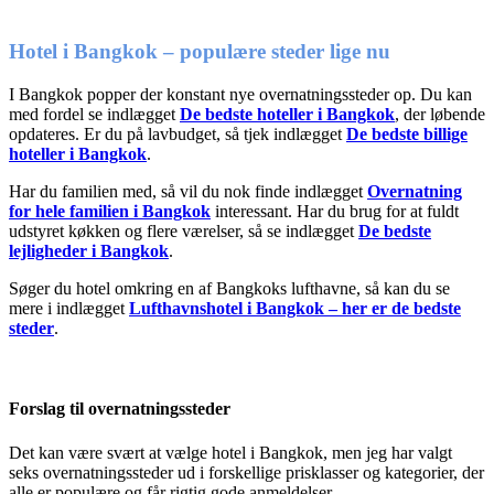
Hotel i Bangkok – populære steder lige nu
I Bangkok popper der konstant nye overnatningssteder op. Du kan
med fordel se indlægget
De bedste hoteller i Bangkok
, der løbende
opdateres. Er du på lavbudget, så tjek indlægget
De bedste billige
hoteller i Bangkok
.
Har du familien med, så vil du nok finde indlægget
Overnatning
for hele familien i Bangkok
interessant. Har du brug for at fuldt
udstyret køkken og flere værelser, så se indlægget
De bedste
lejligheder i Bangkok
.
Søger du hotel omkring en af Bangkoks lufthavne, så kan du se
mere i indlægget
Lufthavnshotel i Bangkok – her er de bedste
steder
.
Forslag til overnatningssteder
Det kan være svært at vælge hotel i Bangkok, men jeg har valgt
seks overnatningssteder ud i forskellige prisklasser og kategorier, der
alle er populære og får rigtig gode anmeldelser.