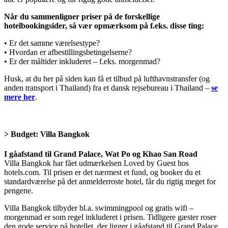
Når du sammenligner priser på de forskellige
hotelbookingsider, så vær opmærksom på f.eks. disse ting:
• Er det samme værelsestype?
• Hvordan er afbestillingsbetingelserne?
• Er der måltider inkluderet – f.eks. morgenmad?
Husk, at du her på siden kan få et tilbud på lufthavnstransfer (og
anden transport i Thailand) fra et dansk rejsebureau i Thailand –
se
mere her
.
> Budget:
Villa Bangkok
I gåafstand til Grand Palace, Wat Po og Khao San Road
Villa Bangkok har fået udmærkelsen Loved by Guest hos
hotels.com. Til prisen er det nærmest et fund, og booker du et
standardværelse på det anmelderroste hotel, får du rigtig meget for
pengene.
Villa Bangkok tilbyder bl.a. swimmingpool og gratis wifi –
morgenmad er som regel inkluderet i prisen. Tidligere gæster roser
den gode service på hotellet, der ligger i gåafstand til Grand Palace