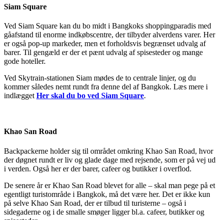
Siam Square
Ved Siam Square kan du bo midt i Bangkoks shoppingparadis med
gåafstand til enorme indkøbscentre, der tilbyder alverdens varer. Her
er også pop-up markeder, men et forholdsvis begrænset udvalg af
barer. Til gengæld er der et pænt udvalg af spisesteder og mange
gode hoteller.
Ved Skytrain-stationen Siam mødes de to centrale linjer, og du
kommer således nemt rundt fra denne del af Bangkok. Læs mere i
indlægget
Her skal du bo ved Siam Square
.
Khao San Road
Backpackerne holder sig til området omkring Khao San Road, hvor
der døgnet rundt er liv og glade dage med rejsende, som er på vej ud
i verden. Også her er der barer, cafeer og butikker i overflod.
De senere år er Khao San Road blevet for alle – skal man pege på et
egentligt turistområde i Bangkok, må det være her. Det er ikke kun
på selve Khao San Road, der er tilbud til turisterne – også i
sidegaderne og i de smalle smøger ligger bl.a. cafeer, butikker og