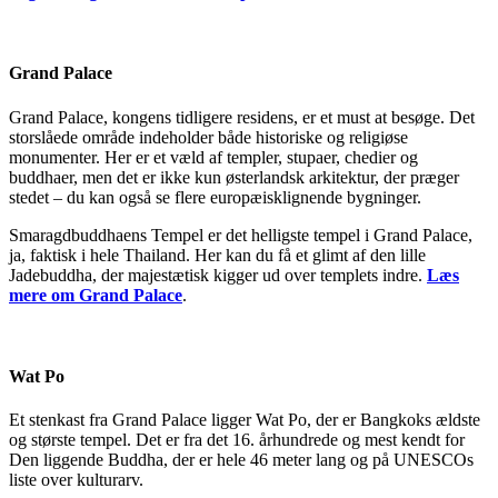
Grand Palace
Grand Palace, kongens tidligere residens, er et must at besøge. Det
storslåede område indeholder både historiske og religiøse
monumenter. Her er et væld af templer, stupaer, chedier og
buddhaer, men det er ikke kun østerlandsk arkitektur, der præger
stedet – du kan også se flere europæisklignende bygninger.
Smaragdbuddhaens Tempel er det helligste tempel i Grand Palace,
ja, faktisk i hele Thailand. Her kan du få et glimt af den lille
Jadebuddha, der majestætisk kigger ud over templets indre.
Læs
mere om Grand Palace
.
Wat Po
Et stenkast fra Grand Palace ligger Wat Po, der er Bangkoks ældste
og største tempel. Det er fra det 16. århundrede og mest kendt for
Den liggende Buddha, der er hele 46 meter lang og på UNESCOs
liste over kulturarv.