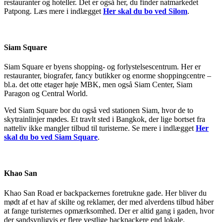
restauranter og hoteller. Det er også her, du finder natmarkedet
Patpong. Læs mere i indlægget
Her skal du bo ved Silom
.
Siam Square
Siam Square er byens shopping- og forlystelsescentrum. Her er
restauranter, biografer, fancy butikker og enorme shoppingcentre –
bl.a. det otte etager høje MBK, men også Siam Center, Siam
Paragon og Central World.
Ved Siam Square bor du også ved stationen Siam, hvor de to
skytrainlinjer mødes. Et travlt sted i Bangkok, der lige bortset fra
natteliv ikke mangler tilbud til turisterne. Se mere i indlægget
Her
skal du bo ved Siam Square
.
Khao San
Khao San Road er backpackernes foretrukne gade. Her bliver du
mødt af et hav af skilte og reklamer, der med alverdens tilbud håber
at fange turisternes opmærksomhed. Der er altid gang i gaden, hvor
der sandsynligvis er flere vestlige backpackere end lokale.