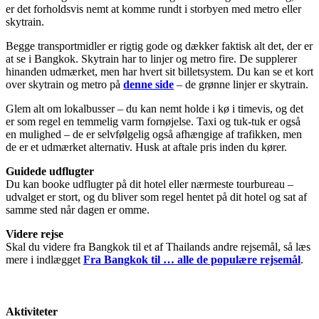
er det forholdsvis nemt at komme rundt i storbyen med metro eller
skytrain.
Begge transportmidler er rigtig gode og dækker faktisk alt det, der er
at se i Bangkok. Skytrain har to linjer og metro fire. De supplerer
hinanden udmærket, men har hvert sit billetsystem. Du kan se et kort
over skytrain og metro på
denne side
– de grønne linjer er skytrain.
Glem alt om lokalbusser – du kan nemt holde i kø i timevis, og det
er som regel en temmelig varm fornøjelse. Taxi og tuk-tuk er også
en mulighed – de er selvfølgelig også afhængige af trafikken, men
de er et udmærket alternativ. Husk at aftale pris inden du kører.
Guidede udflugter
Du kan booke udflugter på dit hotel eller nærmeste tourbureau –
udvalget er stort, og du bliver som regel hentet på dit hotel og sat af
samme sted når dagen er omme.
Videre rejse
Skal du videre fra Bangkok til et af Thailands andre rejsemål, så læs
mere i indlægget
Fra Bangkok til … alle de populære rejsemål
.
Aktiviteter