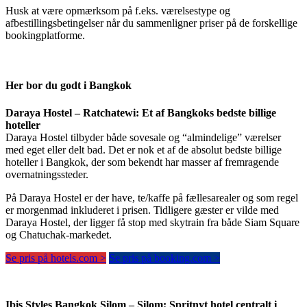
Husk at være opmærksom på f.eks. værelsestype og
afbestillingsbetingelser når du sammenligner priser på de forskellige
bookingplatforme.
Her bor du godt i Bangkok
Daraya Hostel – Ratchatewi: Et af Bangkoks bedste billige
hoteller
Daraya Hostel tilbyder både sovesale og “almindelige” værelser
med eget eller delt bad. Det er nok et af de absolut bedste billige
hoteller i Bangkok, der som bekendt har masser af fremragende
overnatningssteder.
På Daraya Hostel er der have, te/kaffe på fællesarealer og som regel
er morgenmad inkluderet i prisen. Tidligere gæster er vilde med
Daraya Hostel, der ligger få stop med skytrain fra både Siam Square
og Chatuchak-markedet.
Se pris på hotels.com >
Se pris på booking.com >
Ibis Styles Bangkok Silom – Silom: Spritnyt hotel centralt i