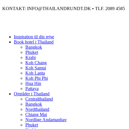
KONTAKT: INFO@THAILANDRUNDT.DK • TLF. 2089 4585
Inspiration til din rejse
Book hotel i Thailand
Bangkok
Phuket
Krabi
Koh Chang
Koh Samui
Koh Lanta
Koh Phi Phi
Hua Hin
Pattaya
Områder i Thailand
Centralthailand
Bangkok
Nordthailand
Chiang Mai
Nordlige Andamanhav
Phuket