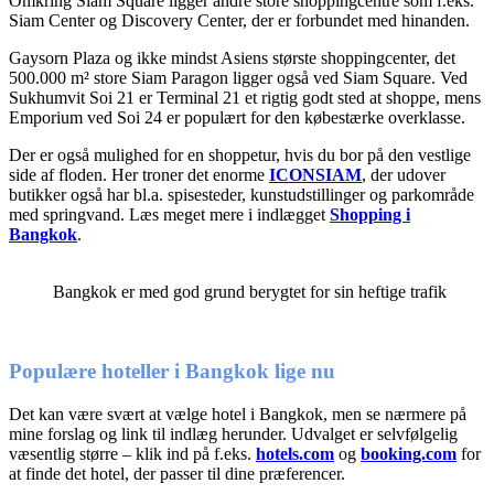
Omkring Siam Square ligger andre store shoppingcentre som f.eks.
Siam Center og Discovery Center, der er forbundet med hinanden.
Gaysorn Plaza og ikke mindst Asiens største shoppingcenter, det
500.000 m² store Siam Paragon ligger også ved Siam Square. Ved
Sukhumvit Soi 21 er Terminal 21 et rigtig godt sted at shoppe, mens
Emporium ved Soi 24 er populært for den købestærke overklasse.
Der er også mulighed for en shoppetur, hvis du bor på den vestlige
side af floden. Her troner det enorme
ICONSIAM
, der udover
butikker også har bl.a. spisesteder, kunstudstillinger og parkområde
med springvand. Læs meget mere i indlægget
Shopping i
Bangkok
.
Bangkok er med god grund berygtet for sin heftige trafik
Populære hoteller i Bangkok lige nu
Det kan være svært at vælge hotel i Bangkok, men se nærmere på
mine forslag og link til indlæg herunder. Udvalget er selvfølgelig
væsentlig større – klik ind på f.eks.
hotels.com
og
booking.com
for
at finde det hotel, der passer til dine præferencer.