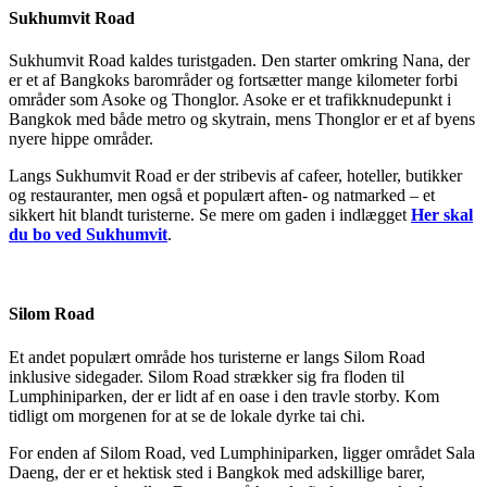
Sukhumvit Road
Sukhumvit Road kaldes turistgaden. Den starter omkring Nana, der
er et af Bangkoks barområder og fortsætter mange kilometer forbi
områder som Asoke og Thonglor. Asoke er et trafikknudepunkt i
Bangkok med både metro og skytrain, mens Thonglor er et af byens
nyere hippe områder.
Langs Sukhumvit Road er der stribevis af cafeer, hoteller, butikker
og restauranter, men også et populært aften- og natmarked – et
sikkert hit blandt turisterne. Se mere om gaden i indlægget
Her skal
du bo ved Sukhumvit
.
Silom Road
Et andet populært område hos turisterne er langs Silom Road
inklusive sidegader. Silom Road strækker sig fra floden til
Lumphiniparken, der er lidt af en oase i den travle storby. Kom
tidligt om morgenen for at se de lokale dyrke tai chi.
For enden af Silom Road, ved Lumphiniparken, ligger området Sala
Daeng, der er et hektisk sted i Bangkok med adskillige barer,