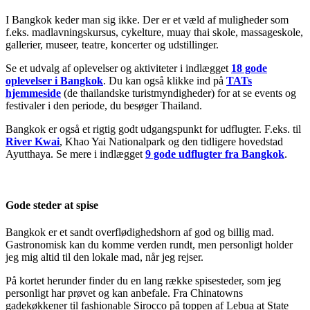
I Bangkok keder man sig ikke. Der er et væld af muligheder som
f.eks. madlavningskursus, cykelture, muay thai skole, massageskole,
gallerier, museer, teatre, koncerter og udstillinger.
Se et udvalg af oplevelser og aktiviteter i indlægget
18 gode
oplevelser i Bangkok
. Du kan også klikke ind på
TATs
hjemmeside
(de thailandske turistmyndigheder) for at se events og
festivaler i den periode, du besøger Thailand.
Bangkok er også et rigtig godt udgangspunkt for udflugter. F.eks. til
River Kwai
, Khao Yai Nationalpark og den tidligere hovedstad
Ayutthaya. Se mere i indlægget
9 gode udflugter fra Bangkok
.
Gode steder at spise
Bangkok er et sandt overflødighedshorn af god og billig mad.
Gastronomisk kan du komme verden rundt, men personligt holder
jeg mig altid til den lokale mad, når jeg rejser.
På kortet herunder finder du en lang række spisesteder, som jeg
personligt har prøvet og kan anbefale. Fra Chinatowns
gadekøkkener til fashionable Sirocco på toppen af Lebua at State