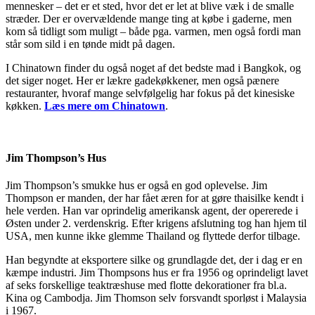
mennesker – det er et sted, hvor det er let at blive væk i de smalle
stræder. Der er overvældende mange ting at købe i gaderne, men
kom så tidligt som muligt – både pga. varmen, men også fordi man
står som sild i en tønde midt på dagen.
I Chinatown finder du også noget af det bedste mad i Bangkok, og
det siger noget. Her er lækre gadekøkkener, men også pænere
restauranter, hvoraf mange selvfølgelig har fokus på det kinesiske
køkken.
Læs mere om Chinatown
.
Jim Thompson’s Hus
Jim Thompson’s smukke hus er også en god oplevelse. Jim
Thompson er manden, der har fået æren for at gøre thaisilke kendt i
hele verden. Han var oprindelig amerikansk agent, der opererede i
Østen under 2. verdenskrig. Efter krigens afslutning tog han hjem til
USA, men kunne ikke glemme Thailand og flyttede derfor tilbage.
Han begyndte at eksportere silke og grundlagde det, der i dag er en
kæmpe industri. Jim Thompsons hus er fra 1956 og oprindeligt lavet
af seks forskellige teaktræshuse med flotte dekorationer fra bl.a.
Kina og Cambodja. Jim Thomson selv forsvandt sporløst i Malaysia
i 1967.