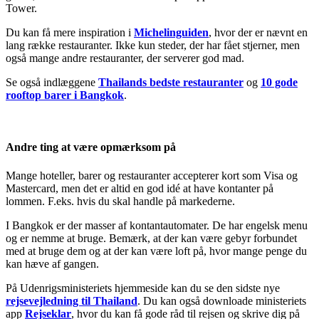
Tower.
Du kan få mere inspiration i
Michelinguiden
, hvor der er nævnt en
lang række restauranter. Ikke kun steder, der har fået stjerner, men
også mange andre restauranter, der serverer god mad.
Se også indlæggene
Thailands bedste restauranter
og
10 gode
rooftop barer i Bangkok
.
Andre ting at være opmærksom på
Mange hoteller, barer og restauranter accepterer kort som Visa og
Mastercard, men det er altid en god idé at have kontanter på
lommen. F.eks. hvis du skal handle på markederne.
I Bangkok er der masser af kontantautomater. De har engelsk menu
og er nemme at bruge. Bemærk, at der kan være gebyr forbundet
med at bruge dem og at der kan være loft på, hvor mange penge du
kan hæve af gangen.
På Udenrigsministeriets hjemmeside kan du se den sidste nye
rejsevejledning til Thailand
. Du kan også downloade ministeriets
app
Rejseklar
, hvor du kan få gode råd til rejsen og skrive dig på