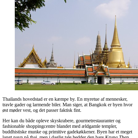
Thailands hovedstad er en kæmpe by. En myretue af mennesker,
travle gader og larmende biler. Man siger, at Bangkok er byen hvor
øst møder vest, og det passer faktisk fint.
Her kan du både opleve skyskrabere, gourmetrestauranter og
fashionable shoppingcentre blandet med ældgamle templer,
buddhistiske munke og primitive gadekøkkener. Byen har et meget
langt navn på thai, men i daglig tale hedder den bare
Krung Thep
,