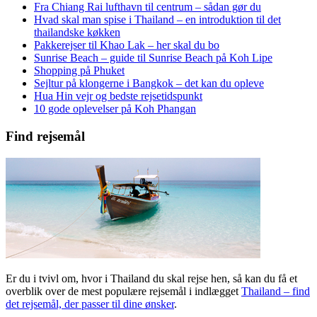
Fra Chiang Rai lufthavn til centrum – sådan gør du
Hvad skal man spise i Thailand – en introduktion til det
thailandske køkken
Pakkerejser til Khao Lak – her skal du bo
Sunrise Beach – guide til Sunrise Beach på Koh Lipe
Shopping på Phuket
Sejltur på klongerne i Bangkok – det kan du opleve
Hua Hin vejr og bedste rejsetidspunkt
10 gode oplevelser på Koh Phangan
Find rejsemål
Er du i tvivl om, hvor i Thailand du skal rejse hen, så kan du få et
overblik over de mest populære rejsemål i indlægget
Thailand – find
det rejsemål, der passer til dine ønsker
.