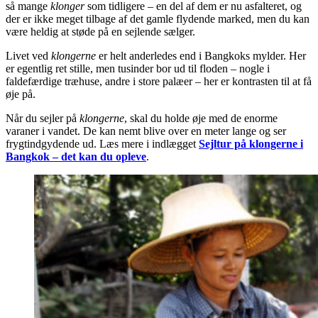
så mange
klonger
som tidligere – en del af dem er nu asfalteret, og
der er ikke meget tilbage af det gamle flydende marked, men du kan
være heldig at støde på en sejlende sælger.
Livet ved
klongerne
er helt anderledes end i Bangkoks mylder. Her
er egentlig ret stille, men tusinder bor ud til floden – nogle i
faldefærdige træhuse, andre i store palæer – her er kontrasten til at få
øje på.
Når du sejler på
klongerne
, skal du holde øje med de enorme
varaner i vandet. De kan nemt blive over en meter lange og ser
frygtindgydende ud. Læs mere i indlægget
Sejltur på klongerne i
Bangkok – det kan du opleve
.