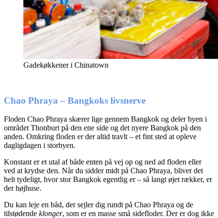
Gadekøkkener i Chinatown
Chao Phraya – Bangkoks livsnerve
Floden Chao Phraya skærer lige gennem Bangkok og deler byen i
området Thonburi på den ene side og det nyere Bangkok på den
anden. Omkring floden er der altid travlt – et fint sted at opleve
dagligdagen i storbyen.
Konstant er et utal af både enten på vej op og ned ad floden eller
ved at krydse den. Når du sidder midt på Chao Phraya, bliver det
helt tydeligt, hvor stor Bangkok egentlig er – så langt øjet rækker, er
der højhuse.
Du kan leje en båd, der sejler dig rundt på Chao Phraya og de
tilstødende
klonger
, som er en masse små sidefloder. Der er dog ikke