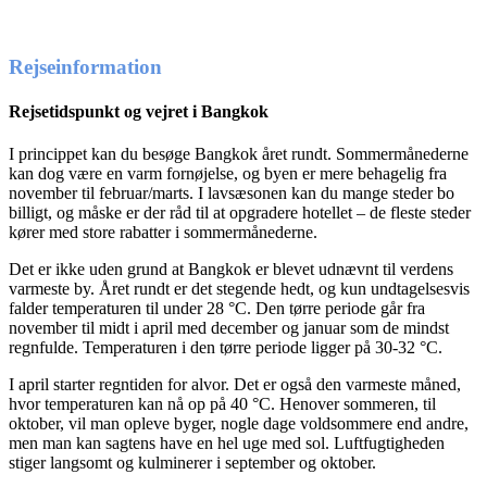
Rejseinformation
Rejsetidspunkt og vejret i Bangkok
I princippet kan du besøge Bangkok året rundt. Sommermånederne
kan dog være en varm fornøjelse, og byen er mere behagelig fra
november til februar/marts. I lavsæsonen kan du mange steder bo
billigt, og måske er der råd til at opgradere hotellet – de fleste steder
kører med store rabatter i sommermånederne.
Det er ikke uden grund at Bangkok er blevet udnævnt til verdens
varmeste by. Året rundt er det stegende hedt, og kun undtagelsesvis
falder temperaturen til under 28 °C. Den tørre periode går fra
november til midt i april med december og januar som de mindst
regnfulde. Temperaturen i den tørre periode ligger på 30-32 °C.
I april starter regntiden for alvor. Det er også den varmeste måned,
hvor temperaturen kan nå op på 40 °C. Henover sommeren, til
oktober, vil man opleve byger, nogle dage voldsommere end andre,
men man kan sagtens have en hel uge med sol. Luftfugtigheden
stiger langsomt og kulminerer i september og oktober.