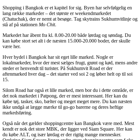
Shopping i Bangkok er et kapitel for sig. Byen har selvfølgelig en
lang række markeder – det største er weekendmarkedet
(Chatuchak), der er nemt at besøge. Tag skytrains Sukhumvitlinje og
stå af på stationen
Mo Chit
.
Markedet har åbent fra kl. 8.00-20.00 både lørdag og søndag. Du
kan købe stort set alt i de næsten 15.000-20.000 boder, der skulle
være her.
Hver bydel i Bangkok har sit eget lille marked. Nogle er
lokalmarkeder, hvor der mest sælges frugt, grønt og kød, mens andre
steder er henvendt til turister. På Sukhumvit Road er der
aftenmarked hver dag – det starter ved soi 2 og løber helt op til soi
15.
Silom Road har også et lille marked, men bor du i dette område, er
det nok markedet i Patpong, der er mest interessant. Her kan du
købe tøj, tasker, sko, bælter og meget meget mere. Du kan næsten
ikke undgå at lægge mærke til go-go barerne og deres heftige
markedsføring.
Også når det gælder shoppingcentre kan Bangkok være med. Mest
kendt er nok det store MBK, der ligger ved Siam Square. Her kan
du købe ALT, og især lørdag er der rigtig mange mennesker.