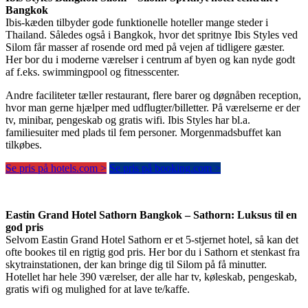
Bangkok
Ibis-kæden tilbyder gode funktionelle hoteller mange steder i
Thailand. Således også i Bangkok, hvor det spritnye Ibis Styles ved
Silom får masser af rosende ord med på vejen af tidligere gæster.
Her bor du i moderne værelser i centrum af byen og kan nyde godt
af f.eks. swimmingpool og fitnesscenter.
Andre faciliteter tæller restaurant, flere barer og døgnåben reception,
hvor man gerne hjælper med udflugter/billetter. På værelserne er der
tv, minibar, pengeskab og gratis wifi. Ibis Styles har bl.a.
familiesuiter med plads til fem personer. Morgenmadsbuffet kan
tilkøbes.
Se pris på hotels.com >
Se pris på booking.com >
Eastin Grand Hotel Sathorn Bangkok – Sathorn: Luksus til en
god pris
Selvom Eastin Grand Hotel Sathorn er et 5-stjernet hotel, så kan det
ofte bookes til en rigtig god pris. Her bor du i Sathorn et stenkast fra
skytrainstationen, der kan bringe dig til Silom på få minutter.
Hotellet har hele 390 værelser, der alle har tv, køleskab, pengeskab,
gratis wifi og mulighed for at lave te/kaffe.