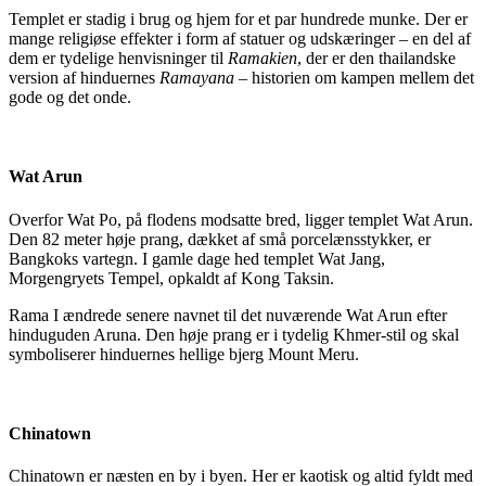
Templet er stadig i brug og hjem for et par hundrede munke. Der er
mange religiøse effekter i form af statuer og udskæringer – en del af
dem er tydelige henvisninger til
Ramakien
, der er den thailandske
version af hinduernes
Ramayana
– historien om kampen mellem det
gode og det onde.
Wat Arun
Overfor Wat Po, på flodens modsatte bred, ligger templet Wat Arun.
Den 82 meter høje prang, dækket af små porcelænsstykker, er
Bangkoks vartegn. I gamle dage hed templet Wat Jang,
Morgengryets Tempel, opkaldt af Kong Taksin.
Rama I ændrede senere navnet til det nuværende Wat Arun efter
hinduguden Aruna. Den høje prang er i tydelig Khmer-stil og skal
symboliserer hinduernes hellige bjerg Mount Meru.
Chinatown
Chinatown er næsten en by i byen. Her er kaotisk og altid fyldt med