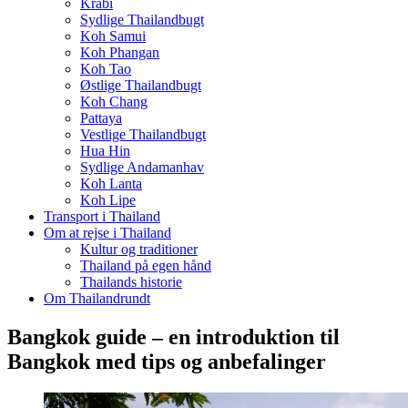
Krabi
Sydlige Thailandbugt
Koh Samui
Koh Phangan
Koh Tao
Østlige Thailandbugt
Koh Chang
Pattaya
Vestlige Thailandbugt
Hua Hin
Sydlige Andamanhav
Koh Lanta
Koh Lipe
Transport i Thailand
Om at rejse i Thailand
Kultur og traditioner
Thailand på egen hånd
Thailands historie
Om Thailandrundt
Bangkok guide – en introduktion til
Bangkok med tips og anbefalinger