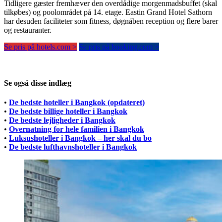
Tidligere gæster fremhæver den overdådige morgenmadsbuffet (skal
tilkøbes) og poolområdet på 14. etage. Eastin Grand Hotel Sathorn
har desuden faciliteter som fitness, døgnåben reception og flere barer
og restauranter.
Se pris på hotels.com >
Se pris på booking.com >
Se også disse indlæg
•
De bedste hoteller i Bangkok (opdateret)
•
De bedste billige hoteller i Bangkok
•
De bedste lejligheder i Bangkok
•
Overnatning for hele familien i Bangkok
•
Luksushoteller i Bangkok – her skal du bo
•
De bedste lufthavnshoteller i Bangkok