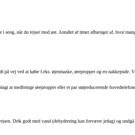
ere i seng, når du rejser mod øst. Antallet af timer afhænger af, hvor ma
idt på vej ved at købe f.eks. øjenmaske, ørepropper og en nakkepude. Væ
t oplagt at medbringe ørepropper eller et par støjreducerende hovedtelef
n rejsen. Drik godt med vand (dehydrering kan forværre jetlag) og undg