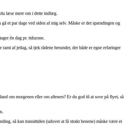
n du læse mere om i dette indlæg.
kan gå et par dage ved siden af mig selv. Måske er det spændingen og
ager én dag pr. tidszone.
ramt af jetlag, så tjek rådene herunder, der både er egne erfaringer
iland om morgenen eller om aftenen? Er du god til at sove på flyet, så
n.
nding, så kan transittiden (udover at få strakt benene) måske være et