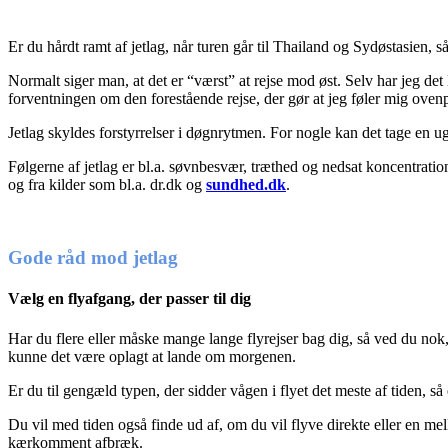
Er du hårdt ramt af jetlag, når turen går til Thailand og Sydøstasien,
Normalt siger man, at det er “værst” at rejse mod øst. Selv har jeg de
forventningen om den forestående rejse, der gør at jeg føler mig ovenp
Jetlag skyldes forstyrrelser i døgnrytmen. For nogle kan det tage en 
Følgerne af jetlag er bl.a. søvnbesvær, træthed og nedsat koncentratio
og fra kilder som bl.a. dr.dk og
sundhed.dk
.
Gode råd mod jetlag
Vælg en flyafgang, der passer til dig
Har du flere eller måske mange lange flyrejser bag dig, så ved du nok,
kunne det være oplagt at lande om morgenen.
Er du til gengæld typen, der sidder vågen i flyet det meste af tiden, 
Du vil med tiden også finde ud af, om du vil flyve direkte eller en me
kærkomment afbræk.