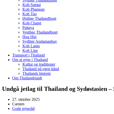
Sydlige Thailandbugt
Koh Samui
Koh Phangan
Koh Tao
Østlige Thailandbugt
Koh Chang
Pattaya
Vestlige Thailandbugt
Hua Hin
Sydlige Andamanhav
Koh Lanta
Koh Lipe
Transport i Thailand
Om at rejse i Thailand
Kultur og traditioner
Thailand på egen hånd
Thailands historie
Om Thailandrundt
Undgå jetlag til Thailand og Sydøstasien –
27. oktober 2025
Carsten
Gode rejseråd