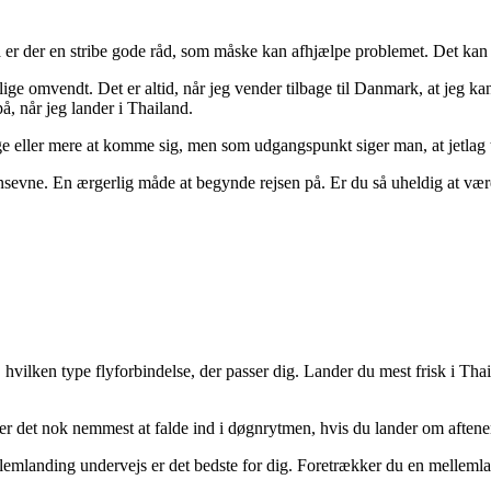
 så er der en stribe gode råd, som måske kan afhjælpe problemet. Det ka
t lige omvendt. Det er altid, når jeg vender tilbage til Danmark, at jeg 
å, når jeg lander i Thailand.
uge eller mere at komme sig, men som udgangspunkt siger man, at jetlag t
nsevne. En ærgerlig måde at begynde rejsen på. Er du så uheldig at være 
 hvilken type flyforbindelse, der passer dig. Lander du mest frisk i Tha
så er det nok nemmest at falde ind i døgnrytmen, hvis du lander om aftene
llemlanding undervejs er det bedste for dig. Foretrækker du en mellemla