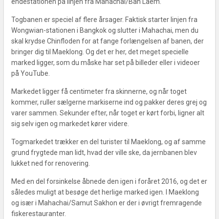
endestationen på linjen fra Mahachai/Ban Laem.
Togbanen er speciel af flere årsager. Faktisk starter linjen fra
Wongwian-stationen i Bangkok og slutter i Mahachai, men du
skal krydse Chinfloden for at fange forlængelsen af banen, der
bringer dig til Maeklong. Og det er her, det meget specielle
marked ligger, som du måske har set på billeder eller i videoer
på YouTube.
Markedet ligger få centimeter fra skinnerne, og når toget
kommer, ruller sælgerne markiserne ind og pakker deres grej og
varer sammen. Sekunder efter, når toget er kørt forbi, ligner alt
sig selv igen og markedet kører videre.
Togmarkedet trækker en del turister til Maeklong, og af samme
grund frygtede man lidt, hvad der ville ske, da jernbanen blev
lukket ned for renovering.
Med en del forsinkelse åbnede den igen i foråret 2016, og det er
således muligt at besøge det herlige marked igen. I Maeklong
og især i Mahachai/Samut Sakhon er der i øvrigt fremragende
fiskerestauranter.