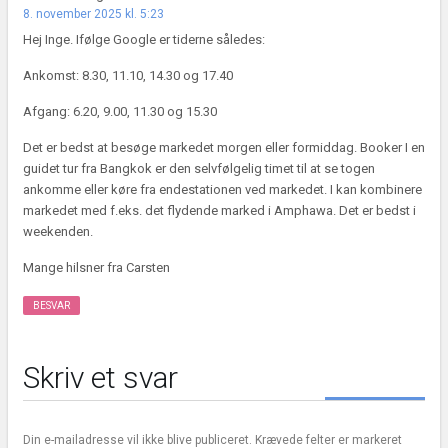
8. november 2025 kl. 5:23
Hej Inge. Ifølge Google er tiderne således:
Ankomst: 8.30, 11.10, 14.30 og 17.40
Afgang: 6.20, 9.00, 11.30 og 15.30
Det er bedst at besøge markedet morgen eller formiddag. Booker I en
guidet tur fra Bangkok er den selvfølgelig timet til at se togen
ankomme eller køre fra endestationen ved markedet. I kan kombinere
markedet med f.eks. det flydende marked i Amphawa. Det er bedst i
weekenden.
Mange hilsner fra Carsten
BESVAR
Skriv et svar
Din e-mailadresse vil ikke blive publiceret.
Krævede felter er markeret