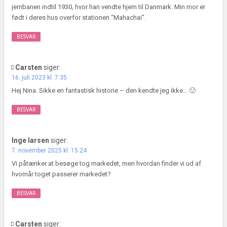
jernbanen indtil 1930, hvor han vendte hjem til Danmark. Min mor er
født i deres hus overfor stationen “Mahachai”.
BESVAR
Carsten
siger:
16. juli 2023 kl. 7:35
Hej Nina. Sikke en fantastisk historie – den kendte jeg ikke… 🙂
BESVAR
Inge larsen
siger:
7. november 2025 kl. 15:24
Vi påtænker at besøge tog markedet, men hvordan finder vi ud af
hvornår toget passerer markedet?
BESVAR
Carsten
siger: