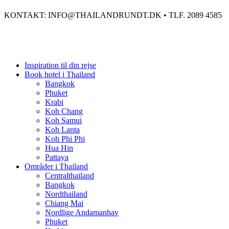
KONTAKT: INFO@THAILANDRUNDT.DK • TLF. 2089 4585
Inspiration til din rejse
Book hotel i Thailand
Bangkok
Phuket
Krabi
Koh Chang
Koh Samui
Koh Lanta
Koh Phi Phi
Hua Hin
Pattaya
Områder i Thailand
Centralthailand
Bangkok
Nordthailand
Chiang Mai
Nordlige Andamanhav
Phuket