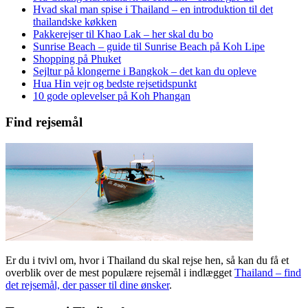
Hvad skal man spise i Thailand – en introduktion til det
thailandske køkken
Pakkerejser til Khao Lak – her skal du bo
Sunrise Beach – guide til Sunrise Beach på Koh Lipe
Shopping på Phuket
Sejltur på klongerne i Bangkok – det kan du opleve
Hua Hin vejr og bedste rejsetidspunkt
10 gode oplevelser på Koh Phangan
Find rejsemål
Er du i tvivl om, hvor i Thailand du skal rejse hen, så kan du få et
overblik over de mest populære rejsemål i indlægget
Thailand – find
det rejsemål, der passer til dine ønsker
.