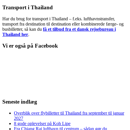
Transport i Thailand
Har du brug for transport i Thailand – f.eks. lufthavnstransfer,
transport fra destination til destination eller kombinerede færge- og
busbilletter, så kan du
få et tilbud fra et dansk rejsebureau i
Thailand her
.
Vi er også på Facebook
Seneste indlæg
Overblik over flybilletter til Thailand fra september til januar
2027
8 gode oplevelser på Koh Lipe
Fra Chiang Rai lufthavn til centrum – sådan gør du