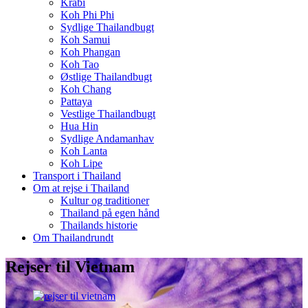
Krabi
Koh Phi Phi
Sydlige Thailandbugt
Koh Samui
Koh Phangan
Koh Tao
Østlige Thailandbugt
Koh Chang
Pattaya
Vestlige Thailandbugt
Hua Hin
Sydlige Andamanhav
Koh Lanta
Koh Lipe
Transport i Thailand
Om at rejse i Thailand
Kultur og traditioner
Thailand på egen hånd
Thailands historie
Om Thailandrundt
Rejser til Vietnam