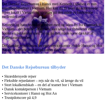
Det Danske Rejsebureau i Hanoi med Kenneth i spidsen er min
samarbejdspartner i Vietnam. Her kan du få lavet skræddersyede
rejser lokalt i Vietnam og springer på den måde et fordyrende
mellemled over.
Kenneth og hans team laver rejser med og uden fly fra Danmark til
Vietnam – det betyder, at du selv kan sørge for flybilletter eller
booke en pakkerejse med fly og på den måde være dækket af
Rejsegarantifonden.
Det danske rejsebureau har eget servicekontor i både Hanoi og Hoi
An og er nemme at få fat på under din rejse.
Det Danske Rejsebureau tilbyder
• Skræddersyede rejser
• Fleksible rejsedatoer – rejs når du vil, så længe du vil
• Stort lokalkendskab – en del af teamet bor i Vietnam
• Dansk kontaktperson i Vietnam
• Servicekontorer i Hanoi og Hoi An
• Trustpilotscore på 4,9