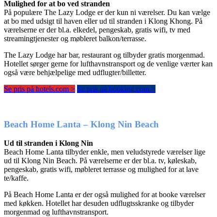
Mulighed for at bo ved stranden
På populære The Lazy Lodge er der kun ni værelser. Du kan vælge
at bo med udsigt til haven eller ud til stranden i Klong Khong. På
værelserne er der bl.a. elkedel, pengeskab, gratis wifi, tv med
streamingtjenester og møbleret balkon/terrasse.
The Lazy Lodge har bar, restaurant og tilbyder gratis morgenmad.
Hotellet sørger gerne for lufthavnstransport og de venlige værter kan
også være behjælpelige med udflugter/billetter.
Se pris på hotels.com >
Se pris på booking.com >
Beach Home Lanta – Klong Nin Beach
Ud til stranden i Klong Nin
Beach Home Lanta tilbyder enkle, men veludstyrede værelser lige
ud til Klong Nin Beach. På værelserne er der bl.a. tv, køleskab,
pengeskab, gratis wifi, møbleret terrasse og mulighed for at lave
te/kaffe.
På Beach Home Lanta er der også mulighed for at booke værelser
med køkken. Hotellet har desuden udflugtsskranke og tilbyder
morgenmad og lufthavnstransport.