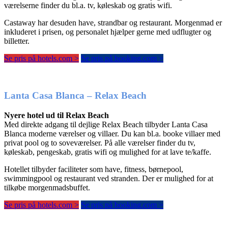
værelserne finder du bl.a. tv, køleskab og gratis wifi.
Castaway har desuden have, strandbar og restaurant. Morgenmad er
inkluderet i prisen, og personalet hjælper gerne med udflugter og
billetter.
Se pris på hotels.com >
Se pris på booking.com >
Lanta Casa Blanca – Relax Beach
Nyere hotel ud til Relax Beach
Med direkte adgang til dejlige Relax Beach tilbyder Lanta Casa
Blanca moderne værelser og villaer. Du kan bl.a. booke villaer med
privat pool og to soveværelser. På alle værelser finder du tv,
køleskab, pengeskab, gratis wifi og mulighed for at lave te/kaffe.
Hotellet tilbyder faciliteter som have, fitness, børnepool,
swimmingpool og restaurant ved stranden. Der er mulighed for at
tilkøbe morgenmadsbuffet.
Se pris på hotels.com >
Se pris på booking.com >