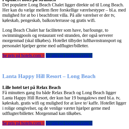
Det populære Long Beach Chalet ligger direkte ud til Long Beach.
Her kan du vælge mellem flere forskellige værelsestyper – bl.a. med
mulighed for at bo i beachfront villa. På alle værelser er der tv,
køleskab, pengeskab, balkon/terrasse og gratis wifi.
Long Beach Chalet har faciliteter som have, bar/lounge, to
swimmingpools og restaurant ved stranden, der også serverer
morgenmad (skal tilkøbes). Hotellet tilbyder lufthavnstransport og
personalet hjælper gerne med udflugter/billetter.
Se pris på hotels.com >
Se pris på booking.com >
Lanta Happy Hill Resort – Long Beach
Lille hotel tæt på Relax Beach
Få minutters gang fra både Relax Beach og Long Beach ligger
Lanta Happy Hill Resort, der kun har 19 bungalows med bl.a. tv,
køleskab, gratis wifi og mulighed for at lave te/ kaffe. Hotellet ligger
i rolige omgivelser, og de venlige værter hjælper gerne med
udflugter/billetter. Morgenmad kan tilkøbes.
Se pris på hotels.com >
Se pris på booking.com >