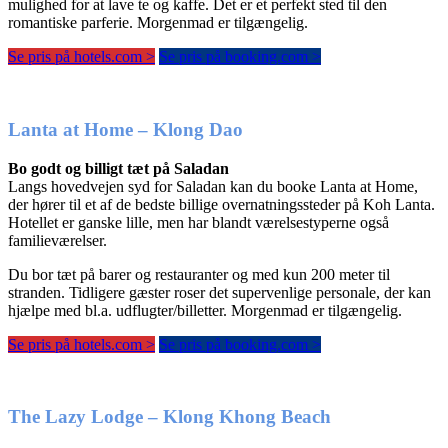
mulighed for at lave te og kaffe. Det er et perfekt sted til den
romantiske parferie. Morgenmad er tilgængelig.
Se pris på hotels.com >
Se pris på booking.com >
Lanta at Home – Klong Dao
Bo godt og billigt tæt på Saladan
Langs hovedvejen syd for Saladan kan du booke Lanta at Home,
der hører til et af de bedste billige overnatningssteder på Koh Lanta.
Hotellet er ganske lille, men har blandt værelsestyperne også
familieværelser.
Du bor tæt på barer og restauranter og med kun 200 meter til
stranden. Tidligere gæster roser det supervenlige personale, der kan
hjælpe med bl.a. udflugter/billetter. Morgenmad er tilgængelig.
Se pris på hotels.com >
Se pris på booking.com >
The Lazy Lodge – Klong Khong Beach