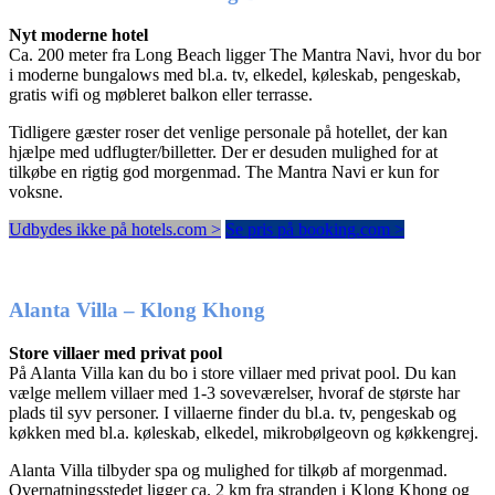
Nyt moderne hotel
Ca. 200 meter fra Long Beach ligger The Mantra Navi, hvor du bor
i moderne bungalows med bl.a. tv, elkedel, køleskab, pengeskab,
gratis wifi og møbleret balkon eller terrasse.
Tidligere gæster roser det venlige personale på hotellet, der kan
hjælpe med udflugter/billetter. Der er desuden mulighed for at
tilkøbe en rigtig god morgenmad. The Mantra Navi er kun for
voksne.
Udbydes ikke på hotels.com >
Se pris på booking.com >
Alanta Villa – Klong Khong
Store villaer med privat pool
På Alanta Villa kan du bo i store villaer med privat pool. Du kan
vælge mellem villaer med 1-3 soveværelser, hvoraf de største har
plads til syv personer. I villaerne finder du bl.a. tv, pengeskab og
køkken med bl.a. køleskab, elkedel, mikrobølgeovn og køkkengrej.
Alanta Villa tilbyder spa og mulighed for tilkøb af morgenmad.
Overnatningsstedet ligger ca. 2 km fra stranden i Klong Khong og