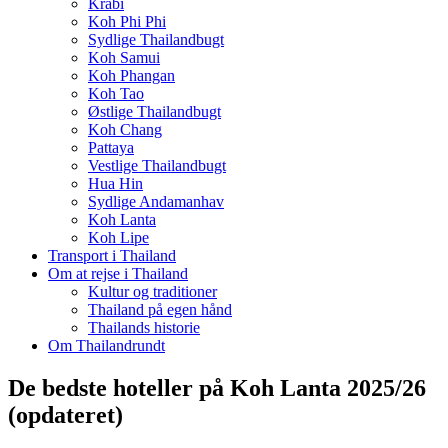
Krabi
Koh Phi Phi
Sydlige Thailandbugt
Koh Samui
Koh Phangan
Koh Tao
Østlige Thailandbugt
Koh Chang
Pattaya
Vestlige Thailandbugt
Hua Hin
Sydlige Andamanhav
Koh Lanta
Koh Lipe
Transport i Thailand
Om at rejse i Thailand
Kultur og traditioner
Thailand på egen hånd
Thailands historie
Om Thailandrundt
De bedste hoteller på Koh Lanta 2025/26
(opdateret)