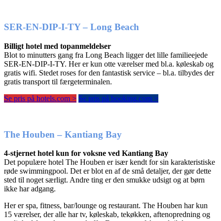
SER-EN-DIP-I-TY – Long Beach
Billigt hotel med topanmeldelser
Blot to minutters gang fra Long Beach ligger det lille familieejede
SER-EN-DIP-I-TY. Her er kun otte værelser med bl.a. køleskab og
gratis wifi. Stedet roses for den fantastisk service – bl.a. tilbydes der
gratis transport til færgeterminalen.
Se pris på hotels.com >
Se pris på booking.com >
The Houben – Kantiang Bay
4-stjernet hotel kun for voksne ved Kantiang Bay
Det populære hotel The Houben er især kendt for sin karakteristiske
røde swimmingpool. Det er blot en af de små detaljer, der gør dette
sted til noget særligt. Andre ting er den smukke udsigt og at børn
ikke har adgang.
Her er spa, fitness, bar/lounge og restaurant. The Houben har kun
15 værelser, der alle har tv, køleskab, tekøkken, aftenopredning og