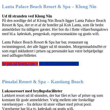
Lanta Palace Beach Resort & Spa – Klong Nin
Ud til stranden ved Klong Nin
På den nordlige del af Klong Nin Beach ligger Lanta Palace Beach
Resort & Spa, der er et af de hoteller på Koh Lanta, som får bedst
anmeldelser fra tidligere gæster. Her bor du i flotte villaer/bungalows
med bl.a. køleskab, pengeskab, espressomaskine og gratis wifi.
Lanta Palace Beach Resort & Spa har bar, restaurant og
swimmingpool, der alle ligger ud til stranden. Morgenmadsbuffet er
som regel inkluderet i prisen og personalet kan være behjælpelige
med udflugter/billetter.
Se pris på hotels.com >
Se pris på booking.com >
Pimalai Resort & Spa – Kantiang Beach
Luksusresort med bryllupsfaciliteter
Lækkert resort ud til stranden, der har fået et hav af priser og som
konstant får gode anmeldelser. Vælg mellem otte forskellige
værelsestyper – fra deluxe til store villaer med privat pool.
Værelserne har bl.a tv, køleskab og gratis wifi.