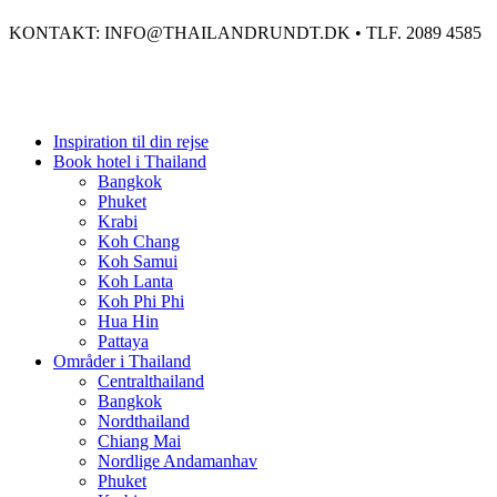
KONTAKT: INFO@THAILANDRUNDT.DK • TLF. 2089 4585
Inspiration til din rejse
Book hotel i Thailand
Bangkok
Phuket
Krabi
Koh Chang
Koh Samui
Koh Lanta
Koh Phi Phi
Hua Hin
Pattaya
Områder i Thailand
Centralthailand
Bangkok
Nordthailand
Chiang Mai
Nordlige Andamanhav
Phuket