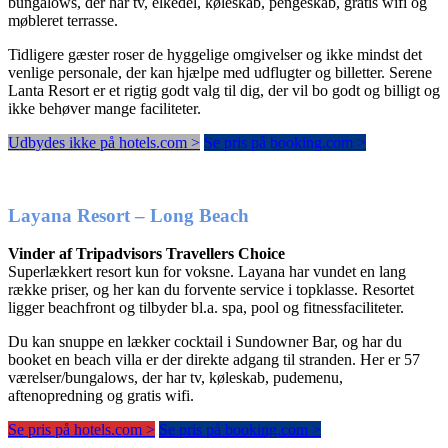
bungalows, der har tv, elkedel, køleskab, pengeskab, gratis wifi og
møbleret terrasse.
Tidligere gæster roser de hyggelige omgivelser og ikke mindst det
venlige personale, der kan hjælpe med udflugter og billetter. Serene
Lanta Resort er et rigtig godt valg til dig, der vil bo godt og billigt og
ikke behøver mange faciliteter.
Udbydes ikke på hotels.com >
Se pris på booking.com >
Layana Resort – Long Beach
Vinder af Tripadvisors Travellers Choice
Superlækkert resort kun for voksne. Layana har vundet en lang
række priser, og her kan du forvente service i topklasse. Resortet
ligger beachfront og tilbyder bl.a. spa, pool og fitnessfaciliteter.
Du kan snuppe en lækker cocktail i Sundowner Bar, og har du
booket en beach villa er der direkte adgang til stranden. Her er 57
værelser/bungalows, der har tv, køleskab, pudemenu,
aftenopredning og gratis wifi.
Se pris på hotels.com >
Se pris på booking.com >