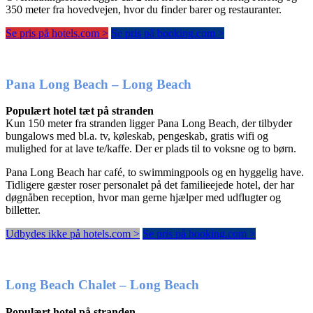
350 meter fra hovedvejen, hvor du finder barer og restauranter.
Se pris på hotels.com >
Se pris på booking.com >
Pana Long Beach – Long Beach
Populært hotel tæt på stranden
Kun 150 meter fra stranden ligger Pana Long Beach, der tilbyder
bungalows med bl.a. tv, køleskab, pengeskab, gratis wifi og
mulighed for at lave te/kaffe. Der er plads til to voksne og to børn.
Pana Long Beach har café, to swimmingpools og en hyggelig have.
Tidligere gæster roser personalet på det familieejede hotel, der har
døgnåben reception, hvor man gerne hjælper med udflugter og
billetter.
Udbydes ikke på hotels.com >
Se pris på booking.com >
Long Beach Chalet – Long Beach
Populært hotel på stranden