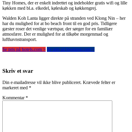
Tiny Homes, der er enkelt indrettet og indeholder gratis wifi og lille
køkken med bl.a. elkedel, køleskab og køkkengrej.
Walden Koh Lanta ligger direkte på stranden ved Klong Nin – her
har du mulighed for at bo beach front til en god pris. Tidligere
gæster roser det venlige værtspar, der sørger for en familiær
atmosfære. Der er mulighed for at tilkøbe morgenmad og
lufthavnstransport.
Se pris på hotels.com >
Se pris på booking.com >
Skriv et svar
Din e-mailadresse vil ikke blive publiceret.
Krævede felter er
markeret med
*
Kommentar
*