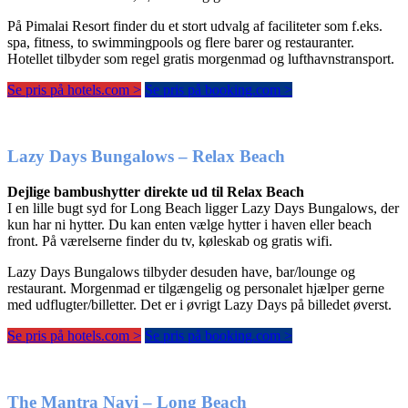
På Pimalai Resort finder du et stort udvalg af faciliteter som f.eks.
spa, fitness, to swimmingpools og flere barer og restauranter.
Hotellet tilbyder som regel gratis morgenmad og lufthavnstransport.
Se pris på hotels.com >
Se pris på booking.com >
Lazy Days Bungalows – Relax Beach
Dejlige bambushytter direkte ud til Relax Beach
I en lille bugt syd for Long Beach ligger Lazy Days Bungalows, der
kun har ni hytter. Du kan enten vælge hytter i haven eller beach
front. På værelserne finder du tv, køleskab og gratis wifi.
Lazy Days Bungalows tilbyder desuden have, bar/lounge og
restaurant. Morgenmad er tilgængelig og personalet hjælper gerne
med udflugter/billetter. Det er i øvrigt Lazy Days på billedet øverst.
Se pris på hotels.com >
Se pris på booking.com >
The Mantra Navi – Long Beach