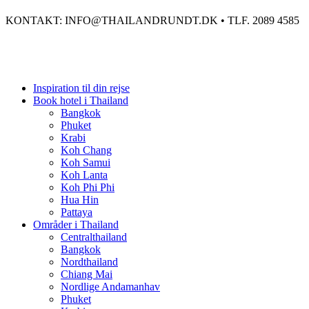
KONTAKT: INFO@THAILANDRUNDT.DK • TLF. 2089 4585
Inspiration til din rejse
Book hotel i Thailand
Bangkok
Phuket
Krabi
Koh Chang
Koh Samui
Koh Lanta
Koh Phi Phi
Hua Hin
Pattaya
Områder i Thailand
Centralthailand
Bangkok
Nordthailand
Chiang Mai
Nordlige Andamanhav
Phuket