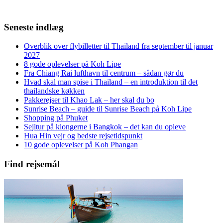
Seneste indlæg
Overblik over flybilletter til Thailand fra september til januar
2027
8 gode oplevelser på Koh Lipe
Fra Chiang Rai lufthavn til centrum – sådan gør du
Hvad skal man spise i Thailand – en introduktion til det
thailandske køkken
Pakkerejser til Khao Lak – her skal du bo
Sunrise Beach – guide til Sunrise Beach på Koh Lipe
Shopping på Phuket
Sejltur på klongerne i Bangkok – det kan du opleve
Hua Hin vejr og bedste rejsetidspunkt
10 gode oplevelser på Koh Phangan
Find rejsemål