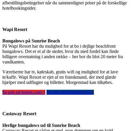
afbestillingsbetingelser når du sammenligner priser på de forskellige
hotelbookingsider.
Wapi Resort
Bungalows på Sunrise Beach
På Wapi Resort har du mulighed for at bo i dejlige beachfront
bungalows. Det er et af de steder, hvor du med fordel kan finde
billigere overnatning i anden række – her bor du blot 20 meter fra
vandkanten.
Værelserne har tv, køleskab, gratis wifi og mulighed for at lave
te/kaffe. Wapi Resort er ejet af en franskmand, der med glæde
hjælper med udflugter og billetter. Morgenmad kan tilkøbes.
Se pris på hotels.com >
Se pris på booking.com >
Castaway Resort
Herlige bungalows ud til Sunrise Beach
Castaway Resort er sådan et sted, man drømmer om en kold