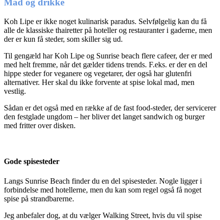
Mad og drikke
Koh Lipe er ikke noget kulinarisk paradus. Selvfølgelig kan du få
alle de klassiske thairetter på hoteller og restauranter i gaderne, men
der er kun få steder, som skiller sig ud.
Til gengæld har Koh Lipe og Sunrise beach flere cafeer, der er med
med helt fremme, når det gælder tidens trends. F.eks. er der en del
hippe steder for veganere og vegetarer, der også har glutenfri
alternativer. Her skal du ikke forvente at spise lokal mad, men
vestlig.
Sådan er det også med en række af de fast food-steder, der servicerer
den festglade ungdom – her bliver det langet sandwich og burger
med fritter over disken.
Gode spisesteder
Langs Sunrise Beach finder du en del spisesteder. Nogle ligger i
forbindelse med hotellerne, men du kan som regel også få noget
spise på strandbarerne.
Jeg anbefaler dog, at du vælger Walking Street, hvis du vil spise