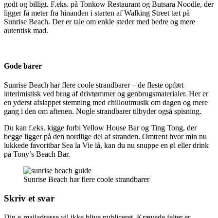
godt og billigt. F.eks. på Tonkow Restaurant og Butsara Noodle, der
ligger få meter fra hinanden i starten af Walking Street tæt på
Sunrise Beach. Der er tale om enkle steder med bedre og mere
autentisk mad.
Gode barer
Sunrise Beach har flere coole strandbarer – de fleste opført
interimistisk ved brug af drivtømmer og genbrugsmaterialer. Her er
en yderst afslappet stemning med chilloutmusik om dagen og mere
gang i den om aftenen. Nogle strandbarer tilbyder også spisning.
Du kan f.eks. kigge forbi Yellow House Bar og Ting Tong, der
begge ligger på den nordlige del af stranden. Omtrent hvor min nu
lukkede favoritbar Sea la Vie lå, kan du nu snuppe en øl eller drink
på Tony’s Beach Bar.
Sunrise Beach har flere coole strandbarer
Skriv et svar
Din e-mailadresse vil ikke blive publiceret.
Krævede felter er