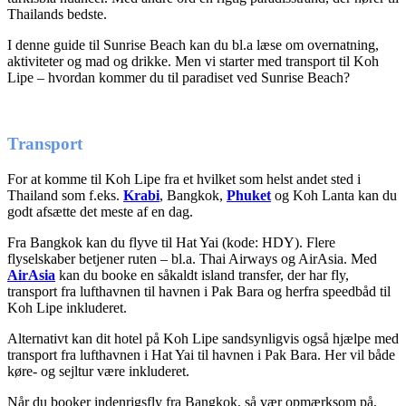
Thailands bedste.
I denne guide til Sunrise Beach kan du bl.a læse om overnatning,
aktiviteter og mad og drikke. Men vi starter med transport til Koh
Lipe – hvordan kommer du til paradiset ved Sunrise Beach?
Transport
For at komme til Koh Lipe fra et hvilket som helst andet sted i
Thailand som f.eks.
Krabi
, Bangkok,
Phuket
og Koh Lanta kan du
godt afsætte det meste af en dag.
Fra Bangkok kan du flyve til Hat Yai (kode: HDY). Flere
flyselskaber betjener ruten – bl.a. Thai Airways og AirAsia. Med
AirAsia
kan du booke en såkaldt island transfer, der har fly,
transport fra lufthavnen til havnen i Pak Bara og herfra speedbåd til
Koh Lipe inkluderet.
Alternativt kan dit hotel på Koh Lipe sandsynligvis også hjælpe med
transport fra lufthavnen i Hat Yai til havnen i Pak Bara. Her vil både
køre- og sejltur være inkluderet.
Når du booker indenrigsfly fra Bangkok, så vær opmærksom på,