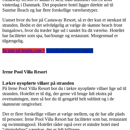
vinterdag i Danmark. Det populære hotel ligger direkte ud til
Sunrise Beach og har flere forskellige værelsestyper.
Uanset hvor du bor på Castaway Resort, så er der kun et stenkast til
stranden. Bedst er det selvfølgelig at vælge de skønne beach front
bungalows, hvor du træder lige ud i sandet fra dit værelse. Hotellet
har faciliteter som spa, bar/lounge og restaurant. Morgenmad er
tilgængelig.
Se pris på hotels.com >
Se pris på booking.com >
Irene Pool Villa Resort
Lækre nyopførte villaer på stranden
På Irene Pool Villa Resort bor du i lækre nyopførte villaer lige ud til
stranden. Hotellet er til dig, der gerne vil bruge lidt ekstra på
overnatningen, men så bor du til gengæld helt sublimt og i de
skønneste omgivelser.
Der er flere forskellige villaer at vælge mellem, og de har alle plads
til personer. Irene Pool Villa Resort har faciliteter som bar, restaurant
og swimmingpool. Hotellet råder også over et mindre hotel med
“almindelige” værelser, der er lidt billigere.