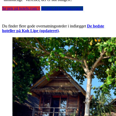
Se pris på hotels.com >
Se pris på booking.com >
Du finder flere gode overnatningssteder i indlægget
De bedste
hoteller på Koh Lipe (opdateret)
.