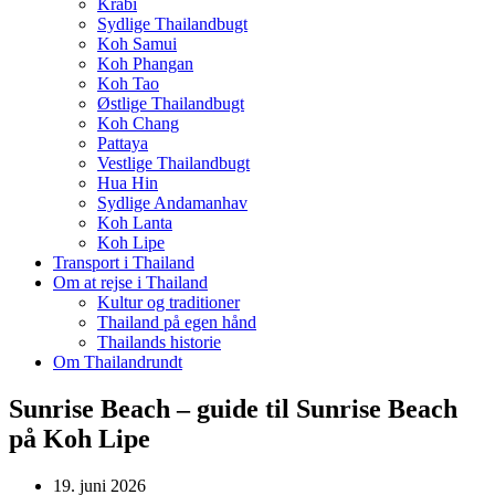
Krabi
Sydlige Thailandbugt
Koh Samui
Koh Phangan
Koh Tao
Østlige Thailandbugt
Koh Chang
Pattaya
Vestlige Thailandbugt
Hua Hin
Sydlige Andamanhav
Koh Lanta
Koh Lipe
Transport i Thailand
Om at rejse i Thailand
Kultur og traditioner
Thailand på egen hånd
Thailands historie
Om Thailandrundt
Sunrise Beach – guide til Sunrise Beach
på Koh Lipe
19. juni 2026