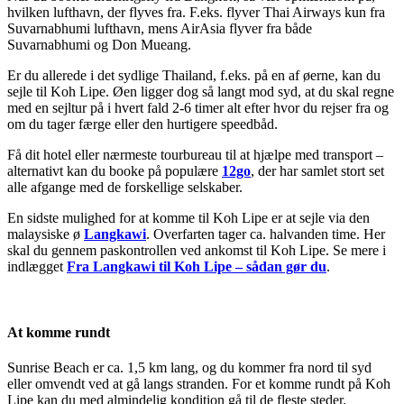
hvilken lufthavn, der flyves fra. F.eks. flyver Thai Airways kun fra
Suvarnabhumi lufthavn, mens AirAsia flyver fra både
Suvarnabhumi og Don Mueang.
Er du allerede i det sydlige Thailand, f.eks. på en af øerne, kan du
sejle til Koh Lipe. Øen ligger dog så langt mod syd, at du skal regne
med en sejltur på i hvert fald 2-6 timer alt efter hvor du rejser fra og
om du tager færge eller den hurtigere speedbåd.
Få dit hotel eller nærmeste tourbureau til at hjælpe med transport –
alternativt kan du booke på populære
12go
, der har samlet stort set
alle afgange med de forskellige selskaber.
En sidste mulighed for at komme til Koh Lipe er at sejle via den
malaysiske ø
Langkawi
. Overfarten tager ca. halvanden time. Her
skal du gennem paskontrollen ved ankomst til Koh Lipe. Se mere i
indlægget
Fra Langkawi til Koh Lipe – sådan gør du
.
At komme rundt
Sunrise Beach er ca. 1,5 km lang, og du kommer fra nord til syd
eller omvendt ved at gå langs stranden. For et komme rundt på Koh
Lipe kan du med almindelig kondition gå til de fleste steder.